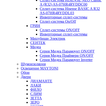
Сплит-система HISENSE NEO Classic
A (R32) AS-07HR4RYDDC00
Сплит-система Hisense BASIC A R32
AS-07HR4RYDDL03
Инверторные сплит-системы
Сплит-система On/Off
ГРИН
Сплит-системы ON/OFF
Инверторные сплит-системы
Мицубиши Электрик
СЕНТЕК
Мидеа
Серия Мидеа Парамоунт ON/OFF
Серия Мидеа Праймери ON/OFF
Серия Мидеа Парамоунт Inverter
Шумоизоляция
Освещение MAYTONI
Обои
Двери
ДИАМАНТЕ
ЛАКИ
ФИЛО
СЛИМ
ЗЕТТА
ЗЕРО