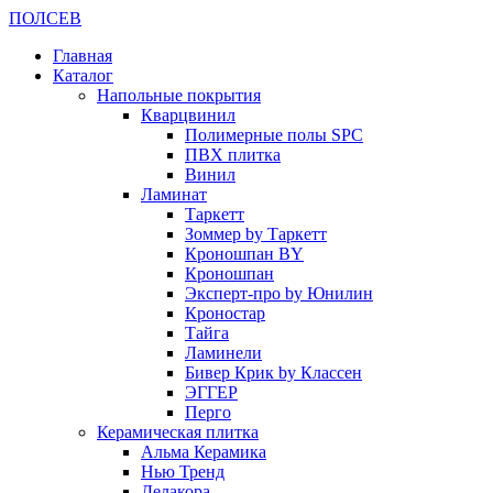
ПОЛ
СЕВ
Главная
Каталог
Напольные покрытия
Кварцвинил
Полимерные полы SPC
ПВХ плитка
Винил
Ламинат
Таркетт
Зоммер by Таркетт
Кроношпан BY
Кроношпан
Эксперт-про by Юнилин
Кроностар
Тайга
Ламинели
Бивер Крик by Классен
ЭГГЕР
Перго
Керамическая плитка
Альма Керамика
Нью Тренд
Делакора