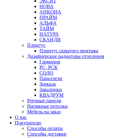
ЭКСИТ
НОВА
АНКОНА
ПРАЙМ
АЛЬФА
ТАЙМ
НАТУРА
СКАНДИ
Плинтус
Плинтус скрытого монтажа
Дизайнерские радиаторы отопления
Гармония
РС, РСК
СОЛО
Параллели
Зеркала
Завалинки
КВАДРУМ
Реечные панели
Натяжные потолки
Мебель на заказ
О нас
Покупателю
Способы оплаты
Способы доставки