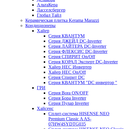
АльтаКера
Ласселсбергер
Глобал Тайл
Керамическая плитка Kerama Marazzi
Кондиционеры
Хайер
Серия КВАНТУМ
Серия ДЖЕЙД DC-Inverter
Серия ЛАЙТЕРА DC-Inverter
Серия ФЛЕКСИС DC-Inverter
Серия СПИРИТ On/Off
Серия КОРАЛ Эксперт DC-Inverter
Хайер HEC Инвертер
Хайер HEC On/Off
Серия Спирит DC
Серия КВАНТУМ "DC инвертор "
ГРИ
Серия Bora ON/OFF
Серия Бора Inverter
Серия Пулар Inverter
Хайсенс
Сплит-система HISENSE NEO
Premium Classic A AS-
07HW4SYDTG035