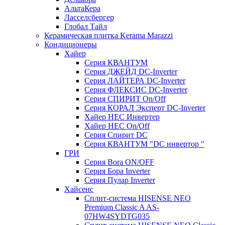
АльтаКера
Ласселсбергер
Глобал Тайл
Керамическая плитка Kerama Marazzi
Кондиционеры
Хайер
Серия КВАНТУМ
Серия ДЖЕЙД DC-Inverter
Серия ЛАЙТЕРА DC-Inverter
Серия ФЛЕКСИС DC-Inverter
Серия СПИРИТ On/Off
Серия КОРАЛ Эксперт DC-Inverter
Хайер HEC Инвертер
Хайер HEC On/Off
Серия Спирит DC
Серия КВАНТУМ "DC инвертор "
ГРИ
Серия Bora ON/OFF
Серия Бора Inverter
Серия Пулар Inverter
Хайсенс
Сплит-система HISENSE NEO
Premium Classic A AS-
07HW4SYDTG035