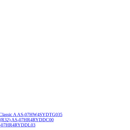
 Classic A AS-07HW4SYDTG035
A (R32) AS-07HR4RYDDC00
AS-07HR4RYDDL03