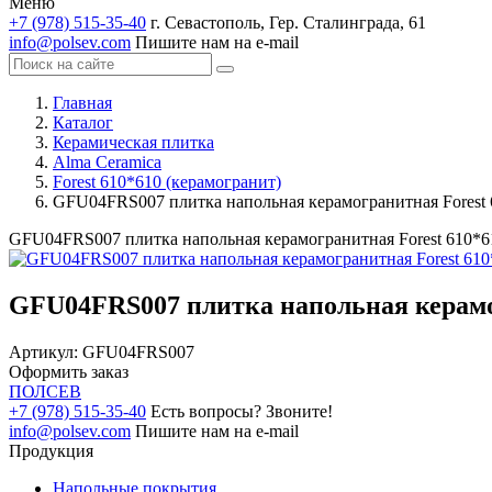
Меню
+7 (978) 515-35-40
г. Севастополь, Гер. Сталинграда, 61
info@polsev.com
Пишите нам на e-mail
Главная
Каталог
Керамическая плитка
Alma Ceramica
Forest 610*610 (керамогранит)
GFU04FRS007 плитка напольная керамогранитная Forest 61
GFU04FRS007 плитка напольная керамогранитная Forest 610*610
GFU04FRS007 плитка напольная керамогр
Артикул:
GFU04FRS007
Оформить заказ
ПОЛ
СЕВ
+7 (978) 515-35-40
Есть вопросы? Звоните!
info@polsev.com
Пишите нам на e-mail
Продукция
Напольные покрытия