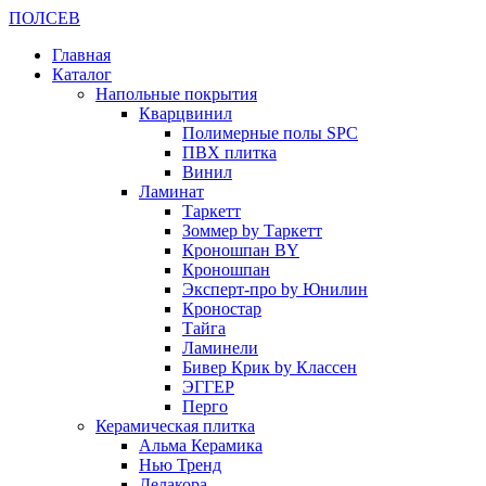
ПОЛ
СЕВ
Главная
Каталог
Напольные покрытия
Кварцвинил
Полимерные полы SPC
ПВХ плитка
Винил
Ламинат
Таркетт
Зоммер by Таркетт
Кроношпан BY
Кроношпан
Эксперт-про by Юнилин
Кроностар
Тайга
Ламинели
Бивер Крик by Классен
ЭГГЕР
Перго
Керамическая плитка
Альма Керамика
Нью Тренд
Делакора