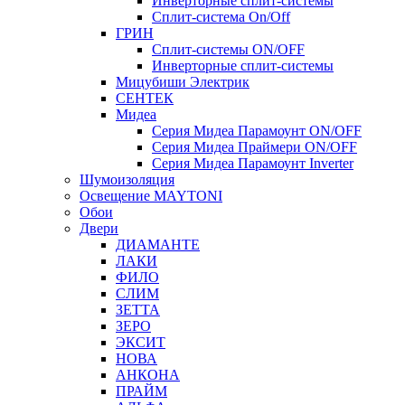
Инверторные сплит-системы
Сплит-система On/Off
ГРИН
Сплит-системы ON/OFF
Инверторные сплит-системы
Мицубиши Электрик
СЕНТЕК
Мидеа
Серия Мидеа Парамоунт ON/OFF
Серия Мидеа Праймери ON/OFF
Серия Мидеа Парамоунт Inverter
Шумоизоляция
Освещение MAYTONI
Обои
Двери
ДИАМАНТЕ
ЛАКИ
ФИЛО
СЛИМ
ЗЕТТА
ЗЕРО
ЭКСИТ
НОВА
АНКОНА
ПРАЙМ