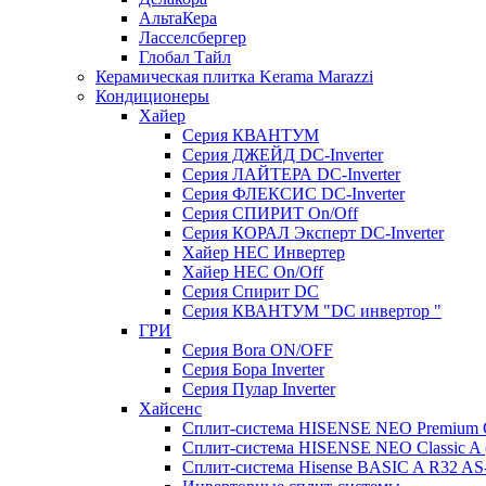
АльтаКера
Ласселсбергер
Глобал Тайл
Керамическая плитка Kerama Marazzi
Кондиционеры
Хайер
Серия КВАНТУМ
Серия ДЖЕЙД DC-Inverter
Серия ЛАЙТЕРА DC-Inverter
Серия ФЛЕКСИС DC-Inverter
Серия СПИРИТ On/Off
Серия КОРАЛ Эксперт DC-Inverter
Хайер HEC Инвертер
Хайер HEC On/Off
Серия Спирит DC
Серия КВАНТУМ "DC инвертор "
ГРИ
Серия Bora ON/OFF
Серия Бора Inverter
Серия Пулар Inverter
Хайсенс
Сплит-система HISENSE NEO Premium
Сплит-система HISENSE NEO Classic 
Сплит-система Hisense BASIC A R32 