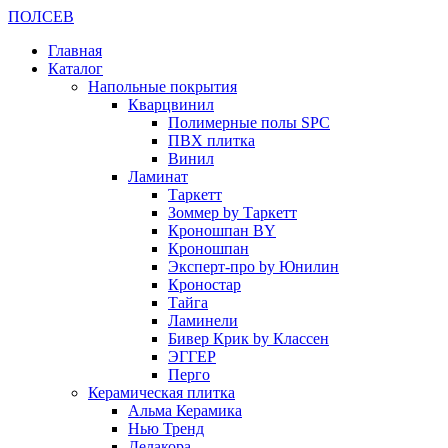
ПОЛ
СЕВ
Главная
Каталог
Напольные покрытия
Кварцвинил
Полимерные полы SPC
ПВХ плитка
Винил
Ламинат
Таркетт
Зоммер by Таркетт
Кроношпан BY
Кроношпан
Эксперт-про by Юнилин
Кроностар
Тайга
Ламинели
Бивер Крик by Классен
ЭГГЕР
Перго
Керамическая плитка
Альма Керамика
Нью Тренд
Делакора