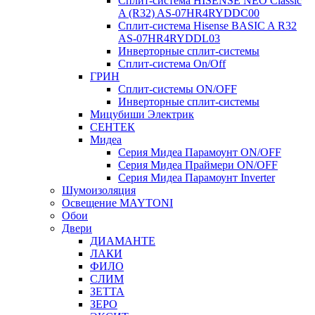
Сплит-система HISENSE NEO Classic
A (R32) AS-07HR4RYDDC00
Сплит-система Hisense BASIC A R32
AS-07HR4RYDDL03
Инверторные сплит-системы
Сплит-система On/Off
ГРИН
Сплит-системы ON/OFF
Инверторные сплит-системы
Мицубиши Электрик
СЕНТЕК
Мидеа
Серия Мидеа Парамоунт ON/OFF
Серия Мидеа Праймери ON/OFF
Серия Мидеа Парамоунт Inverter
Шумоизоляция
Освещение MAYTONI
Обои
Двери
ДИАМАНТЕ
ЛАКИ
ФИЛО
СЛИМ
ЗЕТТА
ЗЕРО