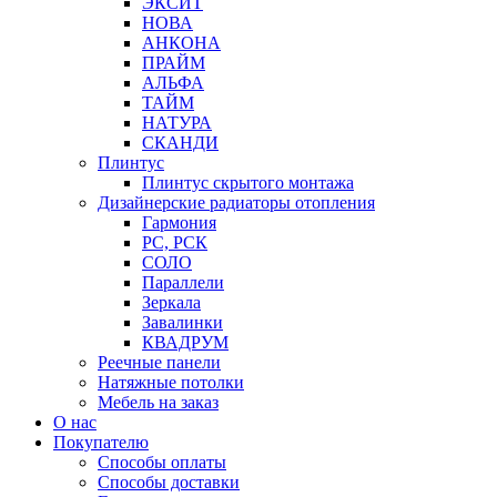
ЭКСИТ
НОВА
АНКОНА
ПРАЙМ
АЛЬФА
ТАЙМ
НАТУРА
СКАНДИ
Плинтус
Плинтус скрытого монтажа
Дизайнерские радиаторы отопления
Гармония
РС, РСК
СОЛО
Параллели
Зеркала
Завалинки
КВАДРУМ
Реечные панели
Натяжные потолки
Мебель на заказ
О нас
Покупателю
Способы оплаты
Способы доставки