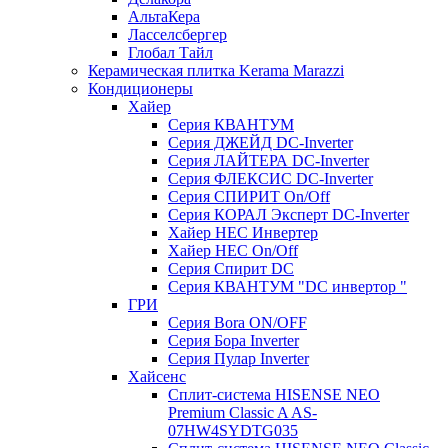
АльтаКера
Ласселсбергер
Глобал Тайл
Керамическая плитка Kerama Marazzi
Кондиционеры
Хайер
Серия КВАНТУМ
Серия ДЖЕЙД DC-Inverter
Серия ЛАЙТЕРА DC-Inverter
Серия ФЛЕКСИС DC-Inverter
Серия СПИРИТ On/Off
Серия КОРАЛ Эксперт DC-Inverter
Хайер HEC Инвертер
Хайер HEC On/Off
Серия Спирит DC
Серия КВАНТУМ "DC инвертор "
ГРИ
Серия Bora ON/OFF
Серия Бора Inverter
Серия Пулар Inverter
Хайсенс
Сплит-система HISENSE NEO
Premium Classic A AS-
07HW4SYDTG035