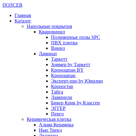
ПОЛ
СЕВ
Главная
Каталог
Напольные покрытия
Кварцвинил
Полимерные полы SPC
ПВХ плитка
Винил
Ламинат
Таркетт
Зоммер by Таркетт
Кроношпан BY
Кроношпан
Эксперт-про by Юнилин
Кроностар
Тайга
Ламинели
Бивер Крик by Классен
ЭГГЕР
Перго
Керамическая плитка
Альма Керамика
Нью Тренд
Делакора