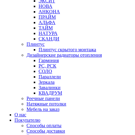
ЭКСИТ
НОВА
АНКОНА
ПРАЙМ
АЛЬФА
ТАЙМ
НАТУРА
СКАНДИ
Плинтус
Плинтус скрытого монтажа
Дизайнерские радиаторы отопления
Гармония
РС, РСК
СОЛО
Параллели
Зеркала
Завалинки
КВАДРУМ
Реечные панели
Натяжные потолки
Мебель на заказ
О нас
Покупателю
Способы оплаты
Способы доставки