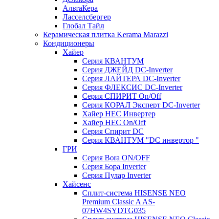
АльтаКера
Ласселсбергер
Глобал Тайл
Керамическая плитка Kerama Marazzi
Кондиционеры
Хайер
Серия КВАНТУМ
Серия ДЖЕЙД DC-Inverter
Серия ЛАЙТЕРА DC-Inverter
Серия ФЛЕКСИС DC-Inverter
Серия СПИРИТ On/Off
Серия КОРАЛ Эксперт DC-Inverter
Хайер HEC Инвертер
Хайер HEC On/Off
Серия Спирит DC
Серия КВАНТУМ "DC инвертор "
ГРИ
Серия Bora ON/OFF
Серия Бора Inverter
Серия Пулар Inverter
Хайсенс
Сплит-система HISENSE NEO
Premium Classic A AS-
07HW4SYDTG035