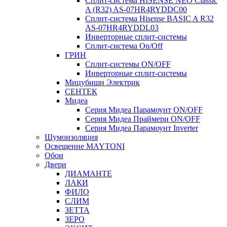
Сплит-система HISENSE NEO Classic
A (R32) AS-07HR4RYDDC00
Сплит-система Hisense BASIC A R32
AS-07HR4RYDDL03
Инверторные сплит-системы
Сплит-система On/Off
ГРИН
Сплит-системы ON/OFF
Инверторные сплит-системы
Мицубиши Электрик
СЕНТЕК
Мидеа
Серия Мидеа Парамоунт ON/OFF
Серия Мидеа Праймери ON/OFF
Серия Мидеа Парамоунт Inverter
Шумоизоляция
Освещение MAYTONI
Обои
Двери
ДИАМАНТЕ
ЛАКИ
ФИЛО
СЛИМ
ЗЕТТА
ЗЕРО