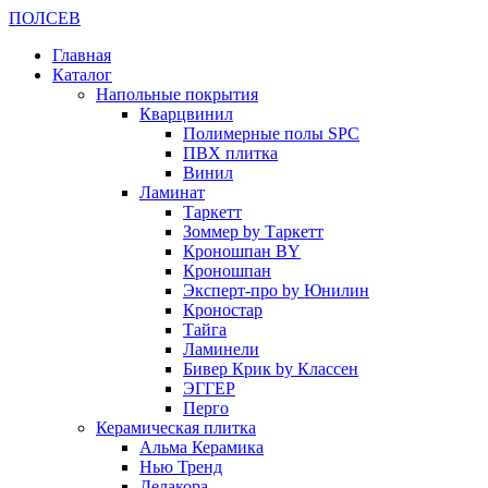
ПОЛ
СЕВ
Главная
Каталог
Напольные покрытия
Кварцвинил
Полимерные полы SPC
ПВХ плитка
Винил
Ламинат
Таркетт
Зоммер by Таркетт
Кроношпан BY
Кроношпан
Эксперт-про by Юнилин
Кроностар
Тайга
Ламинели
Бивер Крик by Классен
ЭГГЕР
Перго
Керамическая плитка
Альма Керамика
Нью Тренд
Делакора