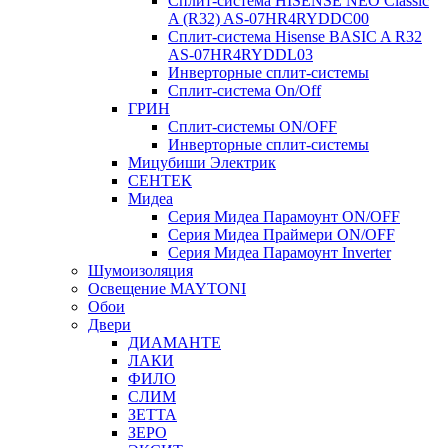
Сплит-система HISENSE NEO Classic
A (R32) AS-07HR4RYDDC00
Сплит-система Hisense BASIC A R32
AS-07HR4RYDDL03
Инверторные сплит-системы
Сплит-система On/Off
ГРИН
Сплит-системы ON/OFF
Инверторные сплит-системы
Мицубиши Электрик
СЕНТЕК
Мидеа
Серия Мидеа Парамоунт ON/OFF
Серия Мидеа Праймери ON/OFF
Серия Мидеа Парамоунт Inverter
Шумоизоляция
Освещение MAYTONI
Обои
Двери
ДИАМАНТЕ
ЛАКИ
ФИЛО
СЛИМ
ЗЕТТА
ЗЕРО