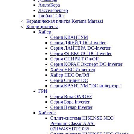
АльтаКера
Ласселсбергер
Глобал Тайл
Керамическая плитка Kerama Marazzi
Кондиционеры
Хайер
Серия КВАНТУМ
Серия ДЖЕЙД DC-Inverter
Серия ЛАЙТЕРА DC-Inverter
Серия ФЛЕКСИС DC-Inverter
Серия СПИРИТ On/Off
Серия КОРАЛ Эксперт DC-Inverter
Хайер HEC Инвертер
Хайер HEC On/Off
Серия Спирит DC
Серия КВАНТУМ "DC инвертор "
ГРИ
Серия Bora ON/OFF
Серия Бора Inverter
Серия Пулар Inverter
Хайсенс
Сплит-система HISENSE NEO
Premium Classic A AS-
07HW4SYDTG035