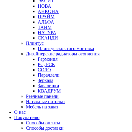
ЭКСИТ
НОВА
АНКОНА
ПРАЙМ
АЛЬФА
ТАЙМ
НАТУРА
СКАНДИ
Плинтус
Плинтус скрытого монтажа
Дизайнерские радиаторы отопления
Гармония
РС, РСК
СОЛО
Параллели
Зеркала
Завалинки
КВАДРУМ
Реечные панели
Натяжные потолки
Мебель на заказ
О нас
Покупателю
Способы оплаты
Способы доставки