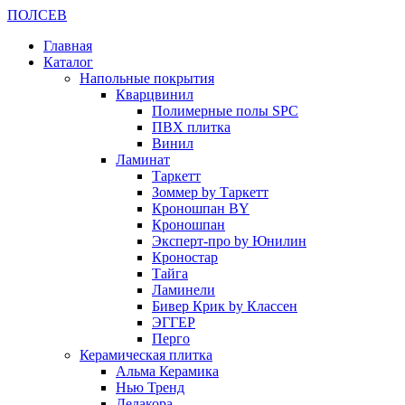
ПОЛ
СЕВ
Главная
Каталог
Напольные покрытия
Кварцвинил
Полимерные полы SPC
ПВХ плитка
Винил
Ламинат
Таркетт
Зоммер by Таркетт
Кроношпан BY
Кроношпан
Эксперт-про by Юнилин
Кроностар
Тайга
Ламинели
Бивер Крик by Классен
ЭГГЕР
Перго
Керамическая плитка
Альма Керамика
Нью Тренд
Делакора