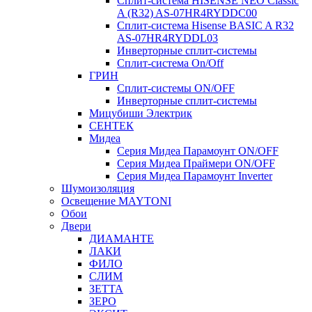
Сплит-система HISENSE NEO Classic
A (R32) AS-07HR4RYDDC00
Сплит-система Hisense BASIC A R32
AS-07HR4RYDDL03
Инверторные сплит-системы
Сплит-система On/Off
ГРИН
Сплит-системы ON/OFF
Инверторные сплит-системы
Мицубиши Электрик
СЕНТЕК
Мидеа
Серия Мидеа Парамоунт ON/OFF
Серия Мидеа Праймери ON/OFF
Серия Мидеа Парамоунт Inverter
Шумоизоляция
Освещение MAYTONI
Обои
Двери
ДИАМАНТЕ
ЛАКИ
ФИЛО
СЛИМ
ЗЕТТА
ЗЕРО