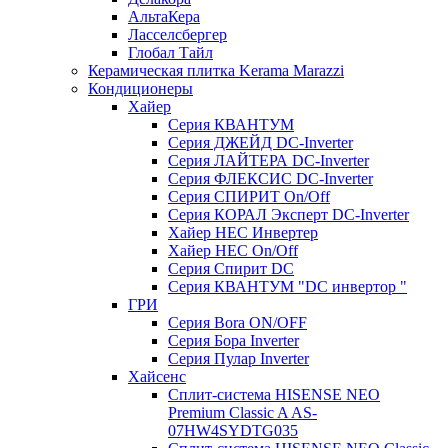
АльтаКера
Ласселсбергер
Глобал Тайл
Керамическая плитка Kerama Marazzi
Кондиционеры
Хайер
Серия КВАНТУМ
Серия ДЖЕЙД DC-Inverter
Серия ЛАЙТЕРА DC-Inverter
Серия ФЛЕКСИС DC-Inverter
Серия СПИРИТ On/Off
Серия КОРАЛ Эксперт DC-Inverter
Хайер HEC Инвертер
Хайер HEC On/Off
Серия Спирит DC
Серия КВАНТУМ "DC инвертор "
ГРИ
Серия Bora ON/OFF
Серия Бора Inverter
Серия Пулар Inverter
Хайсенс
Сплит-система HISENSE NEO
Premium Classic A AS-
07HW4SYDTG035