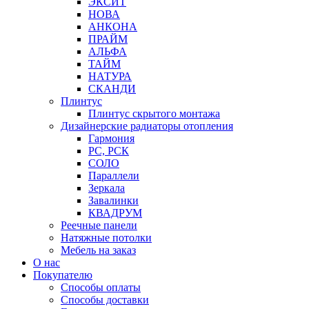
ЭКСИТ
НОВА
АНКОНА
ПРАЙМ
АЛЬФА
ТАЙМ
НАТУРА
СКАНДИ
Плинтус
Плинтус скрытого монтажа
Дизайнерские радиаторы отопления
Гармония
РС, РСК
СОЛО
Параллели
Зеркала
Завалинки
КВАДРУМ
Реечные панели
Натяжные потолки
Мебель на заказ
О нас
Покупателю
Способы оплаты
Способы доставки