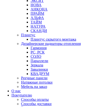
ЭКСИТ
НОВА
АНКОНА
ПРАЙМ
АЛЬФА
ТАЙМ
НАТУРА
СКАНДИ
Плинтус
Плинтус скрытого монтажа
Дизайнерские радиаторы отопления
Гармония
РС, РСК
СОЛО
Параллели
Зеркала
Завалинки
КВАДРУМ
Реечные панели
Натяжные потолки
Мебель на заказ
О нас
Покупателю
Способы оплаты
Способы доставки