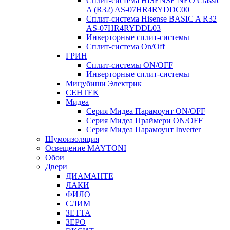
Сплит-система HISENSE NEO Classic
A (R32) AS-07HR4RYDDC00
Сплит-система Hisense BASIC A R32
AS-07HR4RYDDL03
Инверторные сплит-системы
Сплит-система On/Off
ГРИН
Сплит-системы ON/OFF
Инверторные сплит-системы
Мицубиши Электрик
СЕНТЕК
Мидеа
Серия Мидеа Парамоунт ON/OFF
Серия Мидеа Праймери ON/OFF
Серия Мидеа Парамоунт Inverter
Шумоизоляция
Освещение MAYTONI
Обои
Двери
ДИАМАНТЕ
ЛАКИ
ФИЛО
СЛИМ
ЗЕТТА
ЗЕРО