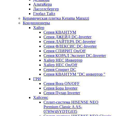
АльтаКера
Ласселсбергер
Глобал Тайл
Керамическая плитка Kerama Marazzi
Кондиционеры
Хайер
Серия КВАНТУМ
Серия ДЖЕЙД DC-Inverter
Серия ЛАЙТЕРА DC-Inverter
Серия ФЛЕКСИС DC-Inverter
Серия СПИРИТ On/Off
Серия КОРАЛ Эксперт DC-Inverter
Хайер HEC Инвертер
Хайер HEC On/Off
Серия Спирит DC
Серия КВАНТУМ "DC инвертор "
ГРИ
Серия Bora ON/OFF
Серия Бора Inverter
Серия Пулар Inverter
Хайсенс
Сплит-система HISENSE NEO
Premium Classic A AS-
07HW4SYDTG035