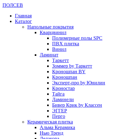
ПОЛ
СЕВ
Главная
Каталог
Напольные покрытия
Кварцвинил
Полимерные полы SPC
ПВХ плитка
Винил
Ламинат
Таркетт
Зоммер by Таркетт
Кроношпан BY
Кроношпан
Эксперт-про by Юнилин
Кроностар
Тайга
Ламинели
Бивер Крик by Классен
ЭГГЕР
Перго
Керамическая плитка
Альма Керамика
Нью Тренд
Делакора