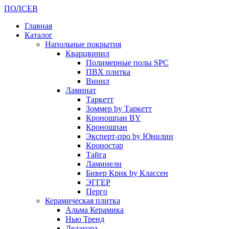
ПОЛ
СЕВ
Главная
Каталог
Напольные покрытия
Кварцвинил
Полимерные полы SPC
ПВХ плитка
Винил
Ламинат
Таркетт
Зоммер by Таркетт
Кроношпан BY
Кроношпан
Эксперт-про by Юнилин
Кроностар
Тайга
Ламинели
Бивер Крик by Классен
ЭГГЕР
Перго
Керамическая плитка
Альма Керамика
Нью Тренд
Делакора