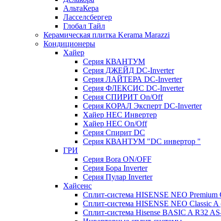
АльтаКера
Ласселсбергер
Глобал Тайл
Керамическая плитка Kerama Marazzi
Кондиционеры
Хайер
Серия КВАНТУМ
Серия ДЖЕЙД DC-Inverter
Серия ЛАЙТЕРА DC-Inverter
Серия ФЛЕКСИС DC-Inverter
Серия СПИРИТ On/Off
Серия КОРАЛ Эксперт DC-Inverter
Хайер HEC Инвертер
Хайер HEC On/Off
Серия Спирит DC
Серия КВАНТУМ "DC инвертор "
ГРИ
Серия Bora ON/OFF
Серия Бора Inverter
Серия Пулар Inverter
Хайсенс
Сплит-система HISENSE NEO Premium
Сплит-система HISENSE NEO Classic 
Сплит-система Hisense BASIC A R32 