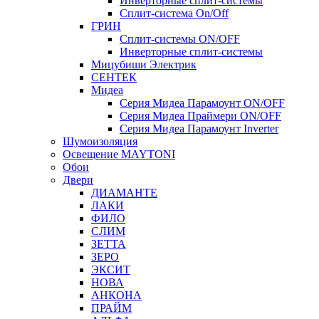
Инверторные сплит-системы
Сплит-система On/Off
ГРИН
Сплит-системы ON/OFF
Инверторные сплит-системы
Мицубиши Электрик
СЕНТЕК
Мидеа
Серия Мидеа Парамоунт ON/OFF
Серия Мидеа Праймери ON/OFF
Серия Мидеа Парамоунт Inverter
Шумоизоляция
Освещение MAYTONI
Обои
Двери
ДИАМАНТЕ
ЛАКИ
ФИЛО
СЛИМ
ЗЕТТА
ЗЕРО
ЭКСИТ
НОВА
АНКОНА
ПРАЙМ