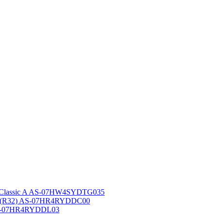
 Classic A AS-07HW4SYDTG035
A (R32) AS-07HR4RYDDC00
AS-07HR4RYDDL03